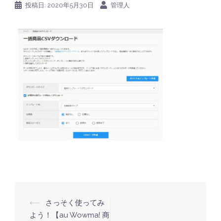
投稿日:
2020年5月30日
管理人
⟵
さっそく使ってみ
投
よう！【au Wowma! 商