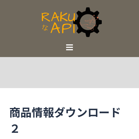
コ
ン
テ
ン
ツ
へ
ス
キ
ッ
プ
商品情報ダウンロード
２