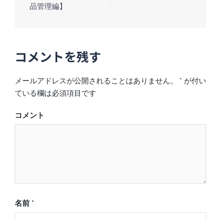
稿
品管理編】
ナ
ビ
ゲ
コメントを残す
ー
シ
メールアドレスが公開されることはありません。
*
が付い
ョ
ている欄は必須項目です
ン
コメント
名前
*