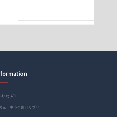
nformation
KU な API
営元 中小企業 ITサプリ