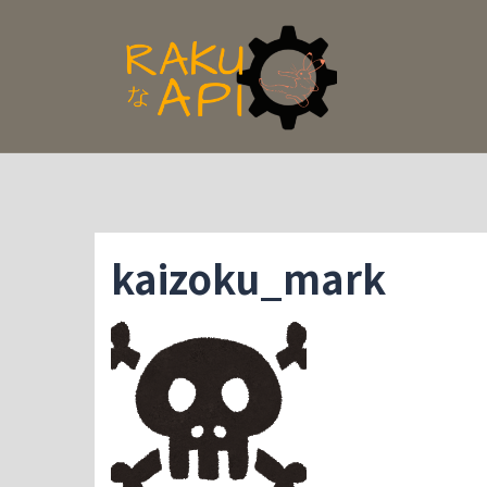
コ
ン
テ
ン
ツ
へ
ス
キ
ッ
プ
kaizoku_mark