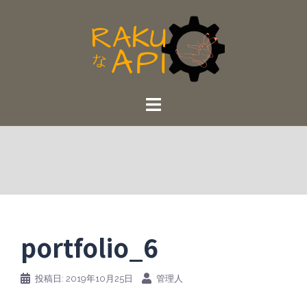
コ
ン
テ
ン
ツ
へ
ス
キ
ッ
プ
portfolio_6
投稿日:
2019年10月25日
管理人