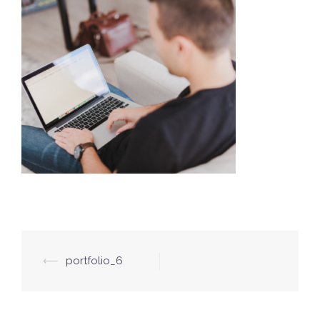
⟵
portfolio_6
投
稿
ナ