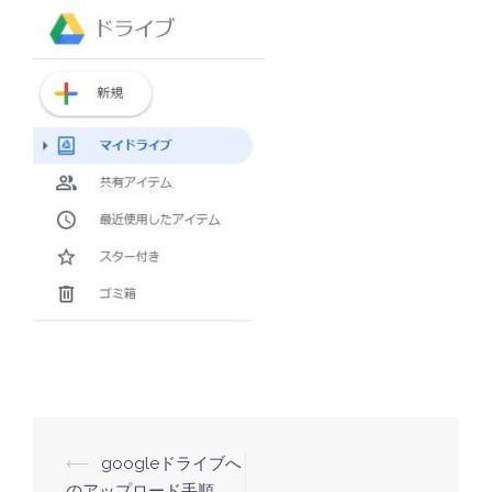
⟵
googleドライブへ
投
のアップロード手順