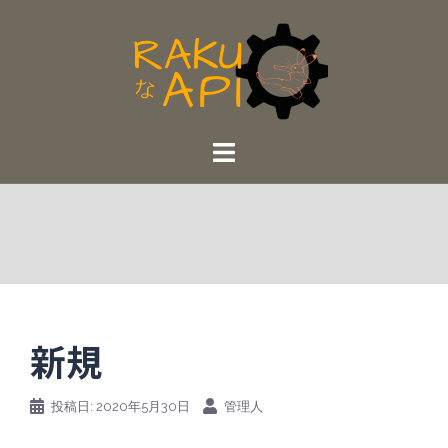
コ
ン
テ
ン
ツ
へ
ス
キ
ッ
プ
新規
投稿日:
2020年5月30日
管理人